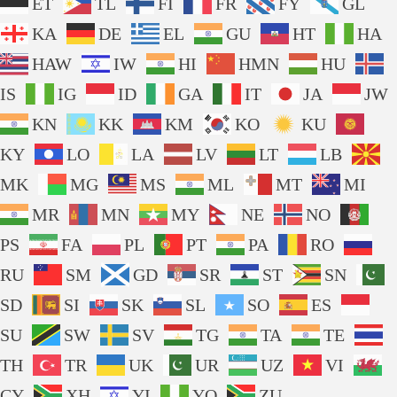
ET
TL
FI
FR
FY
GL
KA
DE
EL
GU
HT
HA
HAW
IW
HI
HMN
HU
IS
IG
ID
GA
IT
JA
JW
KN
KK
KM
KO
KU
KY
LO
LA
LV
LT
LB
MK
MG
MS
ML
MT
MI
MR
MN
MY
NE
NO
PS
FA
PL
PT
PA
RO
RU
SM
GD
SR
ST
SN
SD
SI
SK
SL
SO
ES
SU
SW
SV
TG
TA
TE
TH
TR
UK
UR
UZ
VI
CY
XH
YI
YO
ZU