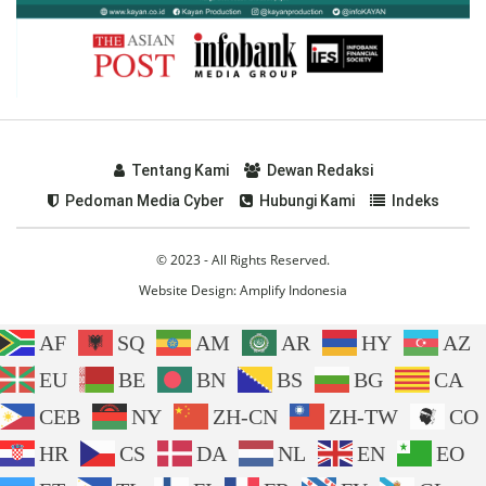
Tentang Kami
Dewan Redaksi
Pedoman Media Cyber
Hubungi Kami
Indeks
© 2023 - All Rights Reserved.
Website Design:
Amplify Indonesia
AF
SQ
AM
AR
HY
AZ
EU
BE
BN
BS
BG
CA
CEB
NY
ZH-CN
ZH-TW
CO
HR
CS
DA
NL
EN
EO